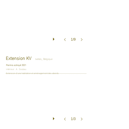
1/9
Extension KV
Ixelles_ Belgique
Permis octroyé 2021
intérieur: A. Goubau
Extension d'une habitation et aménagement des abords
1/3