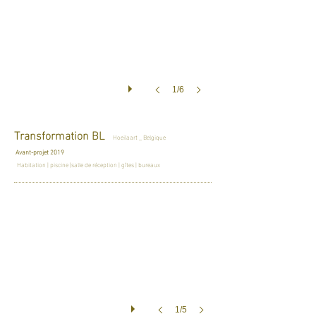
1/6
Transformation BL
Hoeilaart _ Belgique
Avant-projet 2019
Habitation | piscine |salle de réception | gîtes | bureaux
1/5