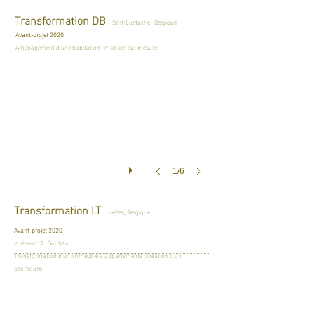
Transformation DB
Sart-Eustache_ Belgique
Avant-projet 2020
Aménagement d'une habitation | mobilier sur mesure
1/6
Transformation LT
Ixelles_ Belgique
Avant-projet 2020
intérieur: A. Goubau
Transformation d'un immeuble à appartements | création d'un
penthouse