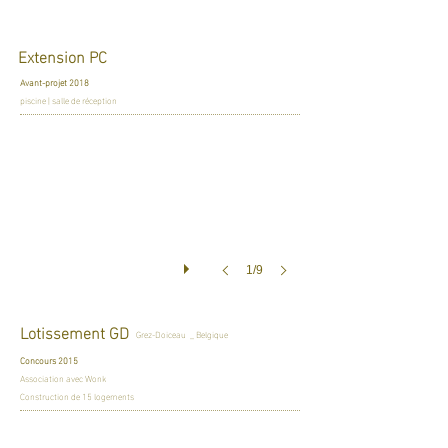
Extension PC
Avant-projet 2018
piscine | salle de réception
1/9
Lotissement GD
Grez-Doiceau _ Belgique
Concours 2015
Association avec Wonk
Construction de 15 logements