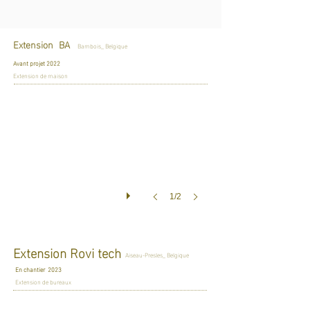
Extension BA
Bambois_ Belgique
Avant projet 2022
Extension de maison
1/2
Extension Rovi tech
Aiseau-Presles_ Belgique
En chantier 2023
Extension de bureaux