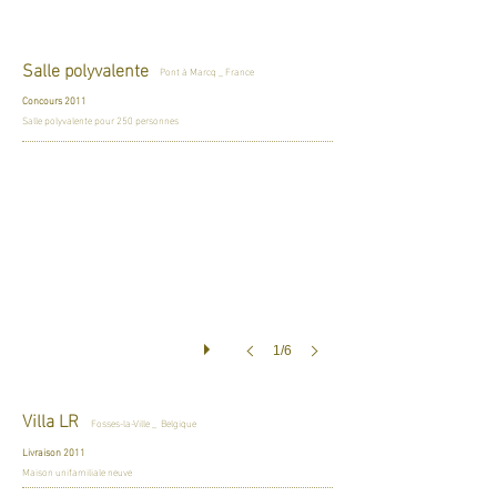
Salle polyvalente
Pont à Marcq _ France
Concours 2011
Salle polyvalente pour 250 personnes
1/6
Villa LR
Fosses-la-Ville _ Belgique
Livraison 2011
Maison unifamiliale neuve