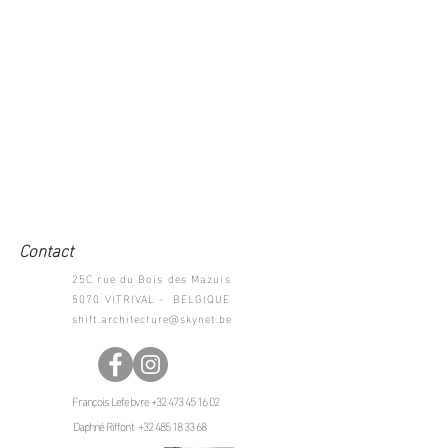
Contact
25C rue du Bois des Mazuis
5070 VITRIVAL - BELGIQUE
shift.architecture@skynet.be
François Lefebvre
+32 473 45 16 02
Daphné Riffont
+32 485 18 33 68