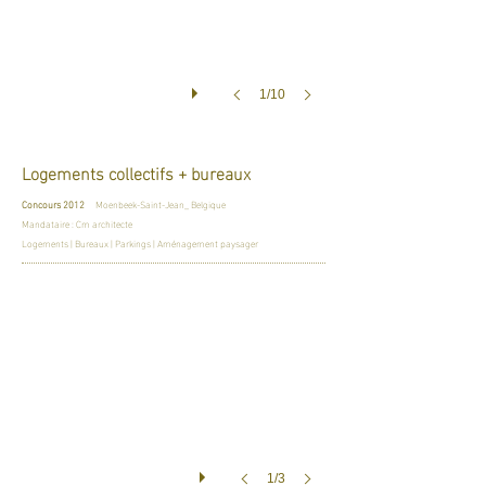
1/10
Logements collectifs + bureaux
Concours 2012
Moenbeek-Saint-Jean_ Belgique
Mandataire : Cm architecte
Logements | Bureaux | Parkings | Aménagement paysager
1/3