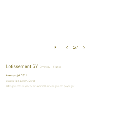
1/7
Lotissement GY
Gyvenchy _ France
Avant-projet 2011
association avec M. Durot
20 logements | espace commercial | aménagement paysager