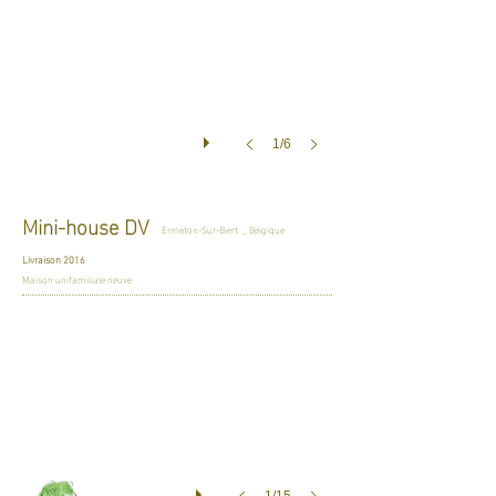
1/6
Mini-house DV
Ermeton-Sur-Biert _ Belgique
Livraison 2016
Maison unifamiliale neuve