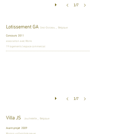
1/7
Lotissement GA
Grez-Doiceau _ Belgique
Concours 2011
association avec Wonk
19 logements | espace commercial
1/7
Villa JS
Jauchelette _ Belgique
Avant-projet 2009
Maison unifamiliale neuve