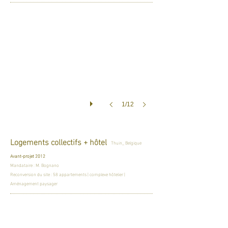
1/12
Logements collectifs + hôtel
Thuin_ Belgique
Avant-projet 2012
Mandataire : M. Bognano
Reconversion du site : 58 appartements | complexe hôtelier |
Aménagement paysager