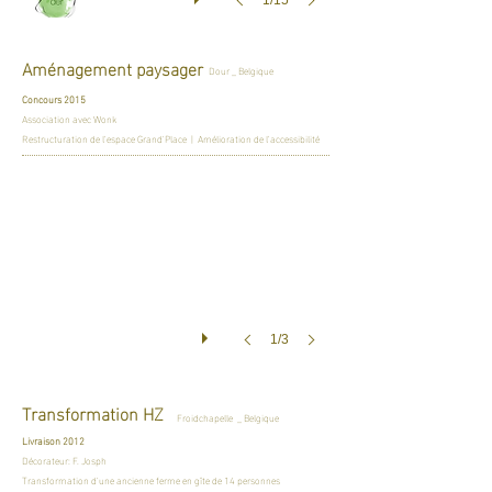
1/15
Aménagement paysager
Dour _ Belgique
Concours 2015
Association avec Wonk
Restructuration de l'espace Grand'Place | Amélioration de l'accessibilité
1/3
Transformation HZ
Froidchapelle _ Belgique
Livraison 2012
Décorateur: F. Josph
Transformation d'une ancienne ferme en gîte de 14 personnes